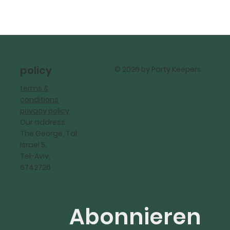
policy
© 2026 by Party Keepers.
terms &
conditions
privacy policy
Our address:
The George, Tal
Israel 5,
Tel-Aviv,
6742726
Abonnieren 